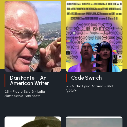
Dan Fante – An
Code Switch
American Writer
5' -
Micha Lyric Borneo
- Stati
Uniti
lgbtqi+
16' -
Flavio Sciolè
- Italia
Flavio Sciolè, Dan Fante