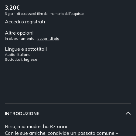
3,20€
3 giorni di accesso al film dal momento dell'acquisto.
Accedi
o
registrati
Altre opzioni
In abbonamento ·
scopri di più
Lingue e sottotitoli
Audio: Italiano
Sottotitoli: Inglese
INTRODUZIONE
Rina, mia madre, ha 87 anni.
Con le sue amiche, condivide un passato comune –