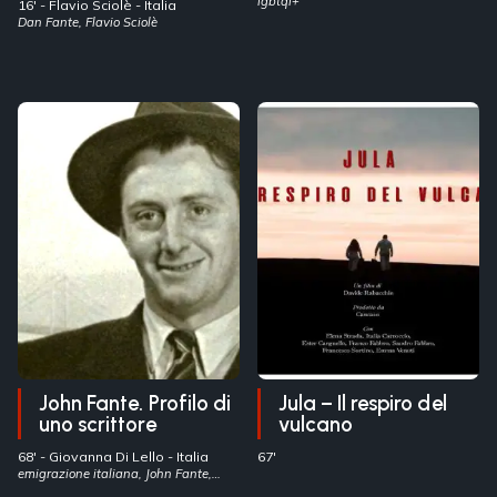
Uniti
lgbtqi+
16' -
Flavio Sciolè
- Italia
Dan Fante, Flavio Sciolè
John Fante. Profilo di
Jula – Il respiro del
uno scrittore
vulcano
68' -
Giovanna Di Lello
- Italia
67'
emigrazione italiana, John Fante,
letteratura nordamericana