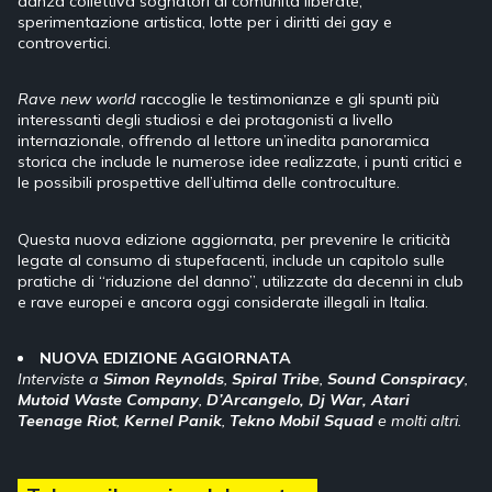
danza collettiva sognatori di comunità liberate,
sperimentazione artistica, lotte per i diritti dei gay e
controvertici.
Rave new world
raccoglie le testimonianze e gli spunti più
interessanti degli studiosi e dei protagonisti a livello
internazionale, offrendo al lettore un’inedita panoramica
storica che include le numerose idee realizzate, i punti critici e
le possibili prospettive dell’ultima delle controculture.
Questa nuova edizione aggiornata, per prevenire le criticità
legate al consumo di stupefacenti, include un capitolo sulle
pratiche di “riduzione del danno”, utilizzate da decenni in club
e rave europei e ancora oggi considerate illegali in Italia.
NUOVA EDIZIONE AGGIORNATA
Interviste a
Simon Reynolds
,
Spiral Tribe
,
Sound Conspiracy
,
Mutoid Waste Company
,
D’Arcangelo, Dj War, Atari
Teenage Riot
,
Kernel Panik
,
Tekno Mobil Squad
e molti altri.