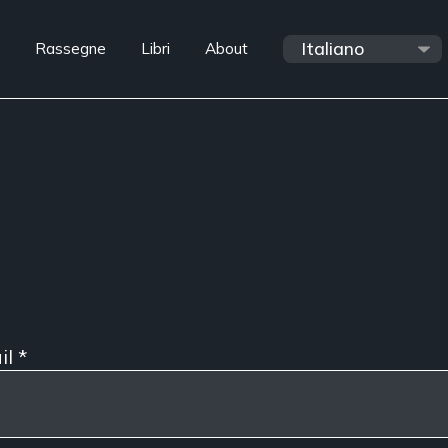
Rassegne
Libri
About
il
*