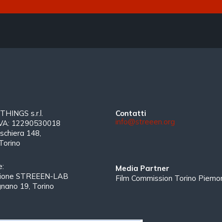
INGS s.r.l.
Contatti
info@streeen.org
 IVA: 12290530018
schiera 148,
Torino
e:
Media Partner
zione STREEEN-LAB
Film Commission Torino Piemo
gnano 19, Torino