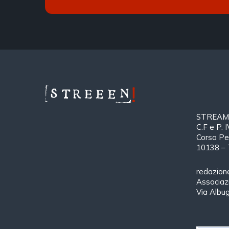
STREAMTH
C.F e P.
Corso Pe
10138 – 
redazion
Associa
Via Albu