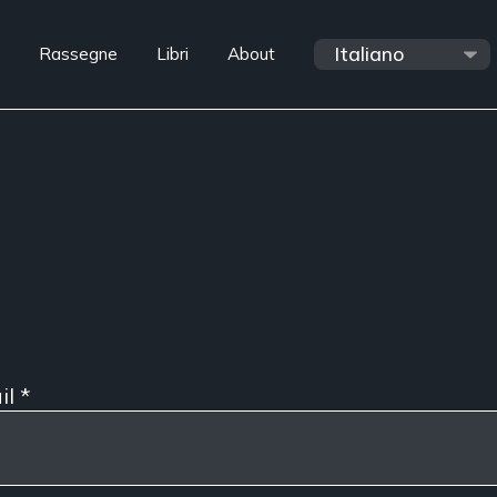
Rassegne
Libri
About
il
*