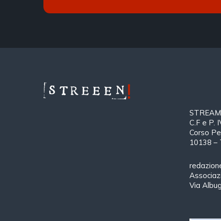
STREAMTH
C.F e P.
Corso Pe
10138 – 
redazion
Associa
Via Albu