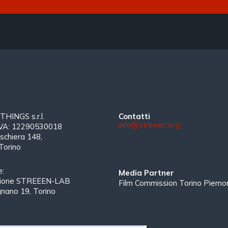
INGS s.r.l.
Contatti
info@streeen.org
 IVA: 12290530018
schiera 148,
Torino
e:
Media Partner
zione STREEEN-LAB
Film Commission Torino Piemo
gnano 19, Torino