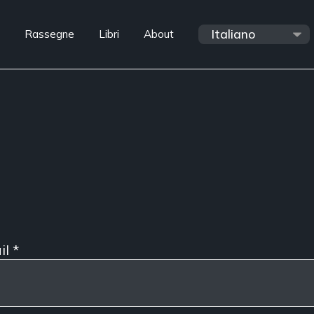
Rassegne
Libri
About
il
*