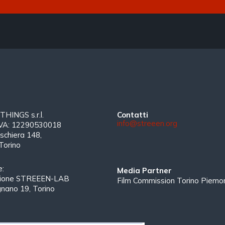
INGS s.r.l.
Contatti
info@streeen.org
 IVA: 12290530018
schiera 148,
Torino
e:
Media Partner
zione STREEEN-LAB
Film Commission Torino Piemo
gnano 19, Torino