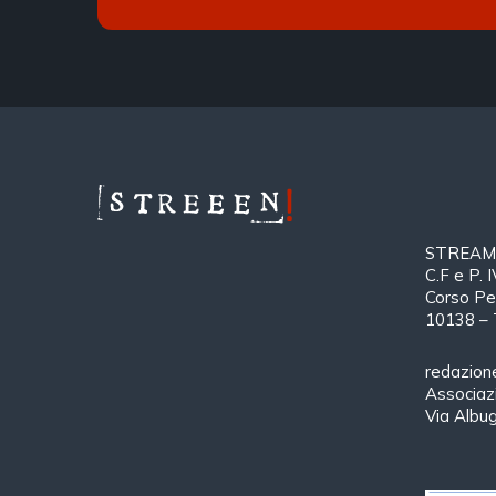
STREAMTH
C.F e P.
Corso Pe
10138 – 
redazion
Associa
Via Albu