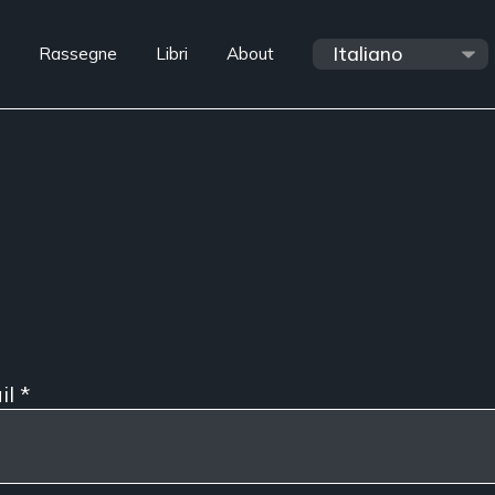
Rassegne
Libri
About
il
*