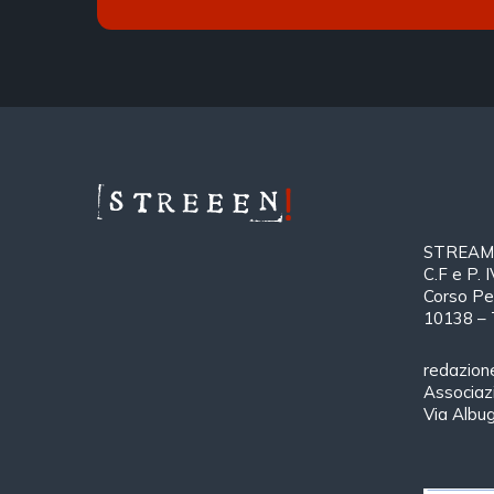
STREAMTH
C.F e P.
Corso Pe
10138 – 
redazion
Associa
Via Albu