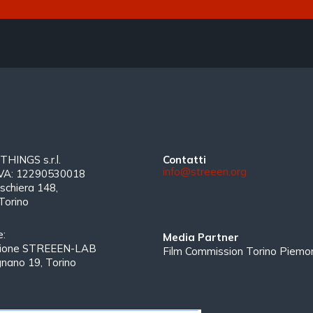
INGS s.r.l.
Contatti
info@streeen.org
 IVA: 12290530018
schiera 148,
Torino
e:
Media Partner
zione STREEEN-LAB
Film Commission Torino Piemo
gnano 19, Torino