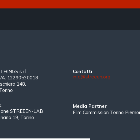
INGS s.r.l.
Contatti
info@streeen.org
 IVA: 12290530018
schiera 148,
Torino
e:
Media Partner
zione STREEEN-LAB
Film Commission Torino Piemo
gnano 19, Torino