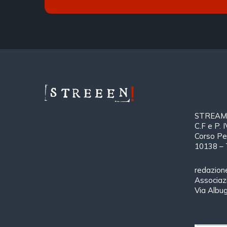
STREAMTH
C.F e P.
Corso Pe
10138 – 
redazion
Associa
Via Albu