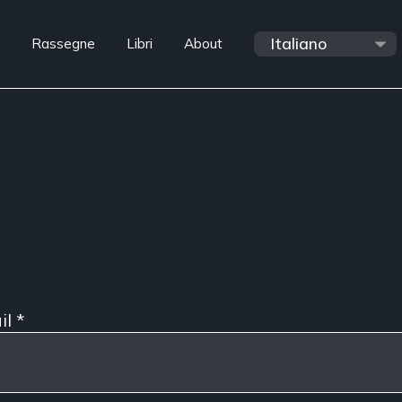
Rassegne
Libri
About
il
*