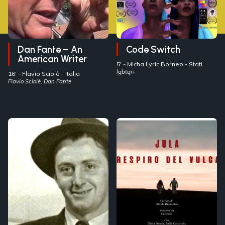
Dan Fante – An
Code Switch
American Writer
5' -
Micha Lyric Borneo
- Stati
Uniti
lgbtqi+
16' -
Flavio Sciolè
- Italia
Flavio Sciolè, Dan Fante