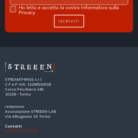
Ho letto e accetto la vostra
Informativa sulla
Privacy
ISCRIVITI
STREAMTHINGS s.r.l.
C.F e P. IVA: 12290530018
Corso Peschiera 148,
10138 – Torino
redazione:
Associazione STREEEN-LAB
Via Albugnano 19, Torino
Contatti
info@streeen.org