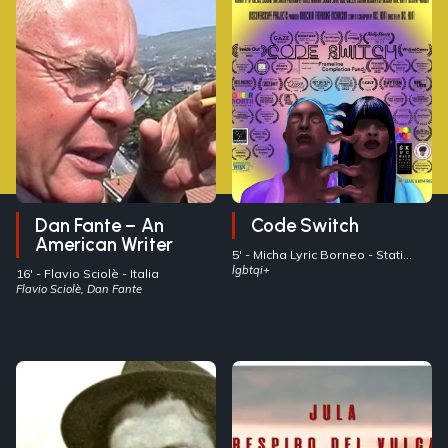
Dan Fante – An
Code Switch
American Writer
5' -
Micha Lyric Borneo
- Stati
Uniti
lgbtqi+
16' -
Flavio Sciolè
- Italia
Flavio Sciolè, Dan Fante