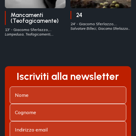
Mancamenti
24
(Teofagicamente)
24' -
Giacomo Sferlazzo,
Salvatore Billeci
Salvatore Billeci, Giacomo Sferlazzo,
- Italia
13' -
Giacomo Sferlazzo,
24
Salvatore Billeci
Lampedusa, Teofagicamenti,
- Italia
Giacomo Sferlazzo
Iscriviti alla newsletter