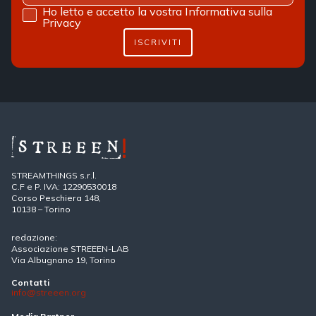
Ho letto e accetto la vostra
Informativa sulla
Privacy
ISCRIVITI
STREAMTHINGS s.r.l.
C.F e P. IVA: 12290530018
Corso Peschiera 148,
10138 – Torino
redazione:
Associazione STREEEN-LAB
Via Albugnano 19, Torino
Contatti
info@streeen.org