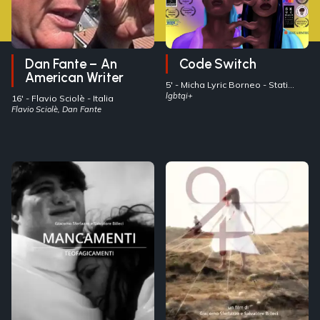
Dan Fante – An
Code Switch
American Writer
5' -
Micha Lyric Borneo
- Stati
Uniti
lgbtqi+
16' -
Flavio Sciolè
- Italia
Flavio Sciolè, Dan Fante