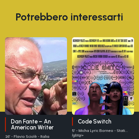
Potrebbero interessarti
Dan Fante – An
Code Switch
American Writer
5' -
Micha Lyric Borneo
- Stati
Uniti
lgbtqi+
16' -
Flavio Sciolè
- Italia