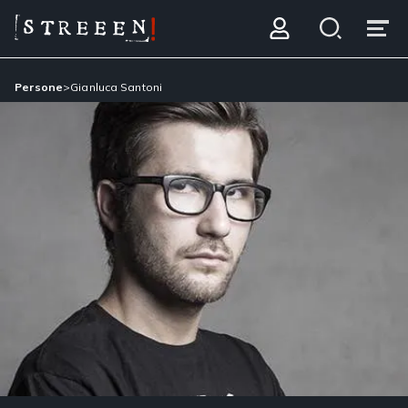
Persone
>
Gianluca Santoni