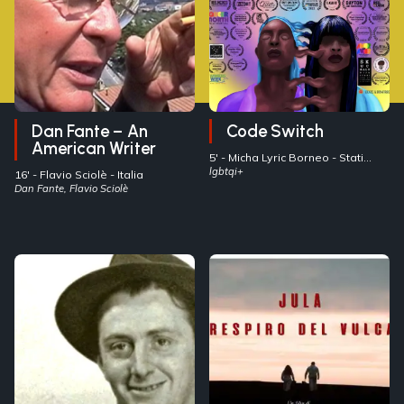
Dan Fante – An
Code Switch
American Writer
5' -
Micha Lyric Borneo
- Stati
Uniti
lgbtqi+
16' -
Flavio Sciolè
- Italia
Dan Fante, Flavio Sciolè