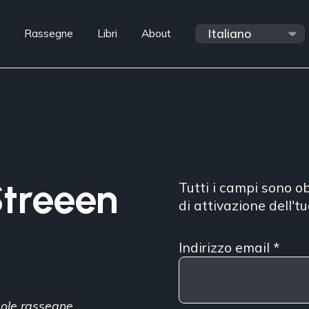
Rassegne
Libri
About
Streeen
Tutti i campi sono ob
di attivazione dell't
Indirizzo email
*
ngole rassegne