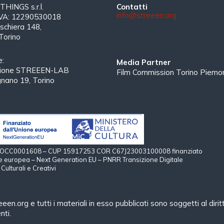
INGS s.r.l.
Contatti
info@streeen.org
 IVA: 12290530018
schiera 148,
Torino
e:
Media Partner
zione STREEEN-LAB
Film Commission Torino Piemo
gnano 19, Torino
 TOCC0001608 – CUP 15917253 COR C67J23003100008 finanziato
e europea – Next Generation EU – PNRR Transizione Digitale
Culturali e Creativi
treeen.org e tutti i materiali in esso pubblicati sono soggetti al di
nti.