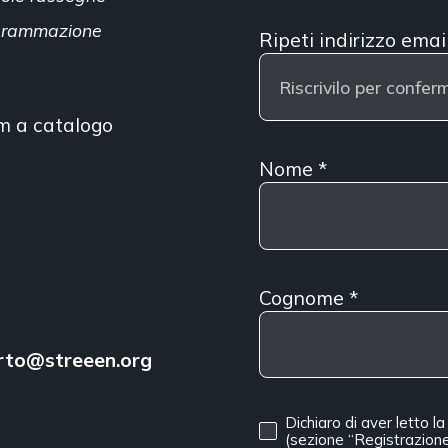
ogrammazione
Ripeti indirizzo emai
lm a catalogo
Nome
*
Cognome
*
rto@streeen.org
Dichiaro di aver letto l
(sezione “Registrazione