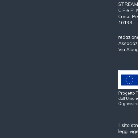
STREAMTH
C.F e P.
Corso Pe
10138 – 
redazion
Associa
Via Albu
Progetto
dall’Union
Organismi 
Il sito s
leggi vige