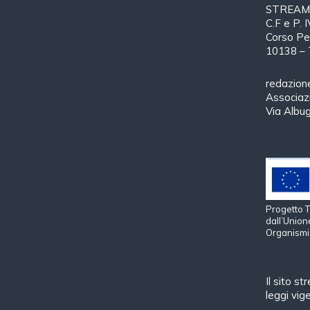
STREAMTH
C.F e P.
Corso Pe
10138 – 
redazion
Associa
Via Albu
Progetto
dall’Union
Organismi 
Il sito s
leggi vige