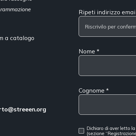
ogrammazione
Ripeti indirizzo emai
lm a catalogo
Nome
*
Cognome
*
rto@streeen.org
Dichiaro di aver letto l
(sezione “Registrazione