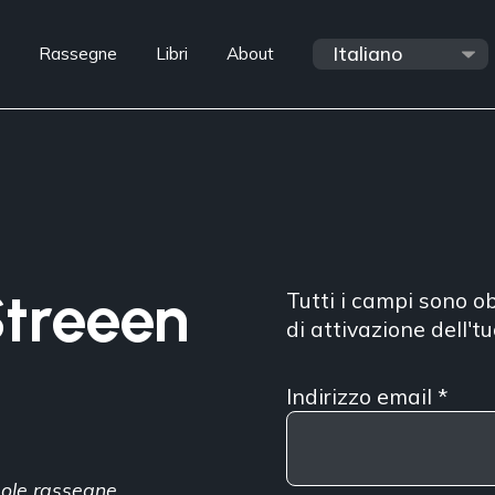
Rassegne
Libri
About
Streeen
Tutti i campi sono ob
di attivazione dell't
Indirizzo email
*
ngole rassegne