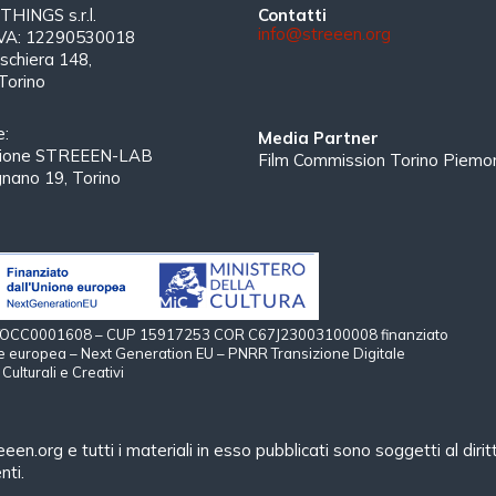
INGS s.r.l.
Contatti
info@streeen.org
 IVA: 12290530018
schiera 148,
Torino
e:
Media Partner
zione STREEEN-LAB
Film Commission Torino Piemo
gnano 19, Torino
 TOCC0001608 – CUP 15917253 COR C67J23003100008 finanziato
e europea – Next Generation EU – PNRR Transizione Digitale
Culturali e Creativi
treeen.org e tutti i materiali in esso pubblicati sono soggetti al di
nti.