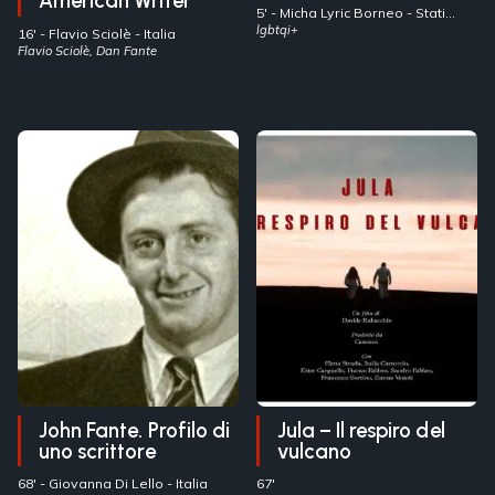
American Writer
5' -
Micha Lyric Borneo
- Stati
Uniti
lgbtqi+
16' -
Flavio Sciolè
- Italia
Flavio Sciolè, Dan Fante
John Fante. Profilo di
Jula – Il respiro del
uno scrittore
vulcano
68' -
Giovanna Di Lello
- Italia
67'