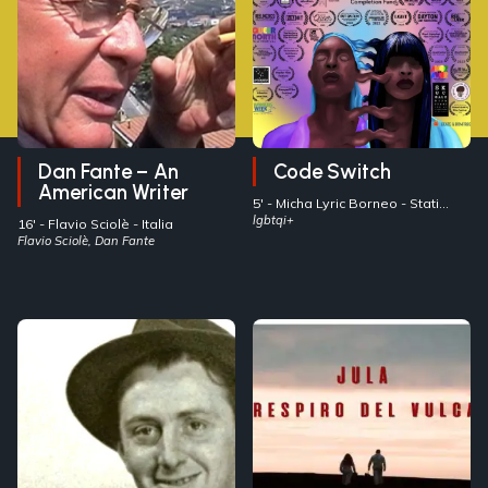
Dan Fante – An
Code Switch
American Writer
5' -
Micha Lyric Borneo
- Stati
Uniti
lgbtqi+
16' -
Flavio Sciolè
- Italia
Flavio Sciolè, Dan Fante