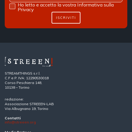
Ho letto e accetto la vostra
Informativa sulla
Privacy
ISCRIVITI
STREAMTHINGS s.r.l.
C.F e P. IVA: 12290530018
Corso Peschiera 148,
10138 – Torino
redazione:
Associazione STREEEN-LAB
Via Albugnano 19, Torino
Contatti
info@streeen.org