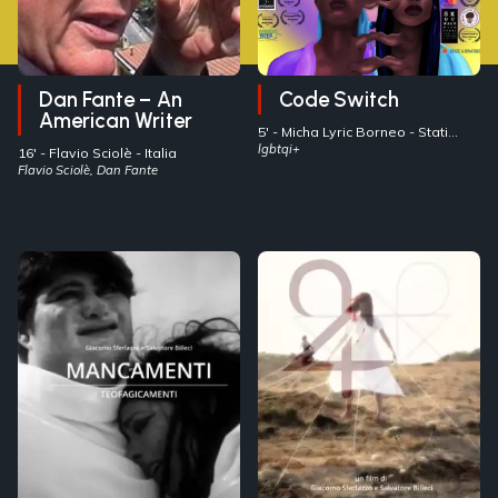
Dan Fante – An
Code Switch
American Writer
5' -
Micha Lyric Borneo
- Stati
Uniti
lgbtqi+
16' -
Flavio Sciolè
- Italia
Flavio Sciolè, Dan Fante