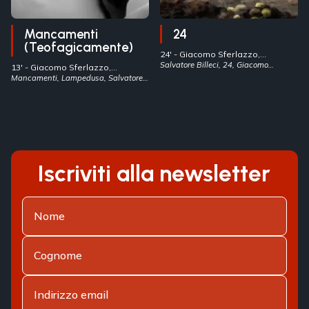
Mancamenti
24
(Teofagicamente)
24' -
Giacomo Sferlazzo,
Salvatore Billeci
Salvatore Billeci, 24, Giacomo
- Italia
13' -
Giacomo Sferlazzo,
Sferlazzo
Salvatore Billeci
Mancamenti, Lampedusa, Salvatore
- Italia
Billeci
Iscriviti alla newsletter