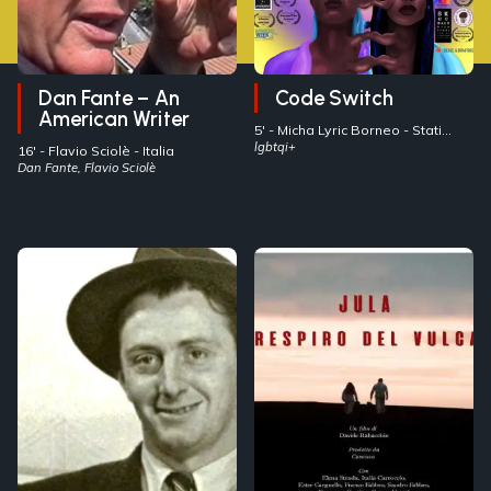
Dan Fante – An
Code Switch
American Writer
5' -
Micha Lyric Borneo
- Stati
Uniti
lgbtqi+
16' -
Flavio Sciolè
- Italia
Dan Fante, Flavio Sciolè