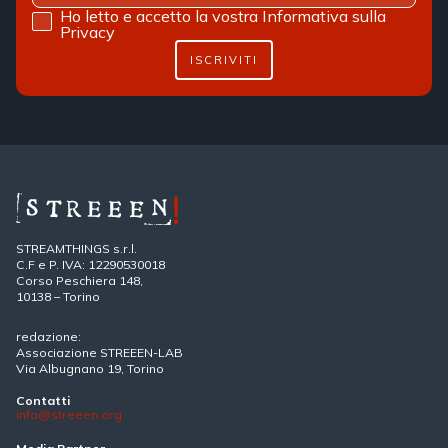
Ho letto e accetto la vostra
Informativa sulla
Privacy
ISCRIVITI
STREAMTHINGS s.r.l.
C.F e P. IVA: 12290530018
Corso Peschiera 148,
10138 – Torino
redazione:
Associazione STREEEN-LAB
Via Albugnano 19, Torino
Contatti
info@streeen.org