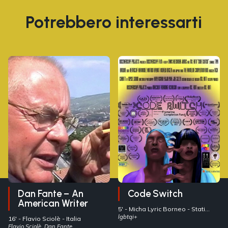
Potrebbero interessarti
Dan Fante – An
Code Switch
American Writer
5' -
Micha Lyric Borneo
- Stati
Uniti
lgbtqi+
16' -
Flavio Sciolè
- Italia
Flavio Sciolè, Dan Fante