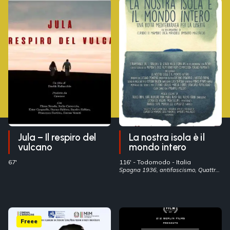
Jula – Il respiro del
La nostra isola è il
vulcano
mondo intero
67'
116' -
Todomodo
- Italia
Spagna 1936, antifascismo, Quattro
giornate
Freee