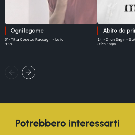
Ogni legame
Abito da pri
3' -
Titta Cosetta Raccagni
- Italia
14' -
Dilan Engin
- B
9176
Dilan Engin
Potrebbero interessarti