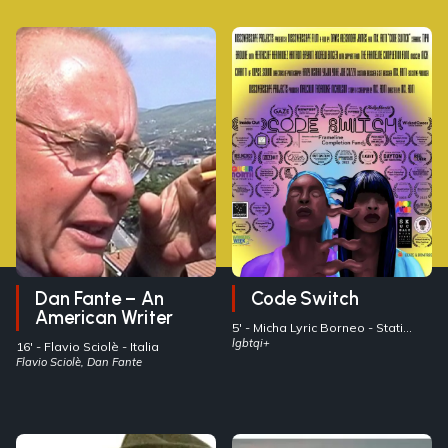
Dan Fante – An
Code Switch
American Writer
5' -
Micha Lyric Borneo
- Stati
Uniti
lgbtqi+
16' -
Flavio Sciolè
- Italia
Flavio Sciolè, Dan Fante