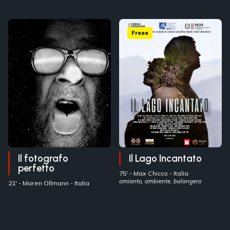
Freee
Il fotografo
Il Lago Incantato
perfetto
75' -
Max Chicco
- Italia
amianto, ambiente, balangero
21' -
Maren Ollmann
- Italia