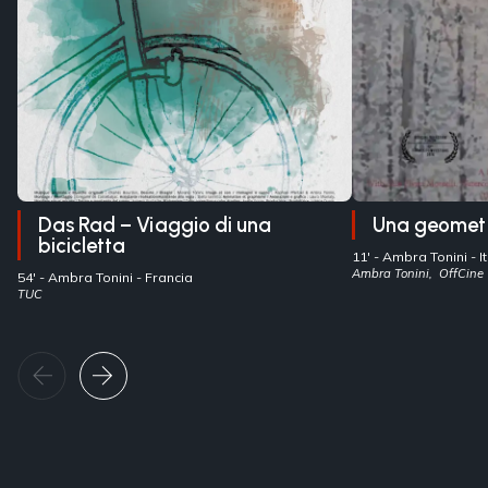
Das Rad – Viaggio di una
Una geometr
bicicletta
11' -
Ambra Tonini
- 
Ambra Tonini, OffCine 
54' -
Ambra Tonini
- Francia
TUC