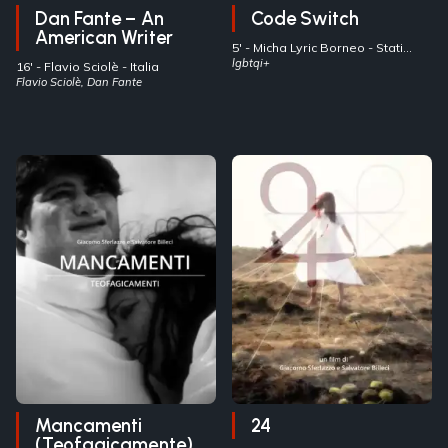
Dan Fante – An
Code Switch
American Writer
5' -
Micha Lyric Borneo
- Stati
Uniti
lgbtqi+
16' -
Flavio Sciolè
- Italia
Flavio Sciolè, Dan Fante
Mancamenti
24
(Teofagicamente)