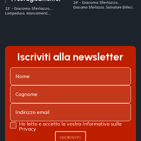
24' -
Giacomo Sferlazzo,
Salvatore Billeci
Giacomo Sferlazzo, Salvatore Billeci,
- Italia
13' -
Giacomo Sferlazzo,
24
Salvatore Billeci
Lampedusa, Mancamenti,
- Italia
Teofagicamenti
Iscriviti alla newsletter
Ho letto e accetto la vostra
Informativa sulla
Privacy
ISCRIVITI