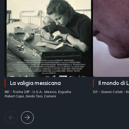
La valigia messicana
Il mondo di L
86' -
Trisha Ziff
- U.S.A., Mexico, España
53' -
Gianni Celati
- 
Robert Capa, Gerda Taro, Camera