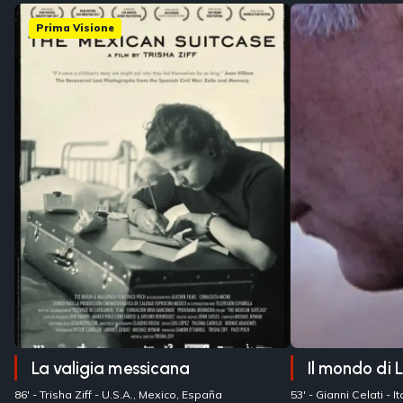
Prima Visione
La valigia messicana
Il mondo di L
86' -
Trisha Ziff
- U.S.A., Mexico, España
53' -
Gianni Celati
- 