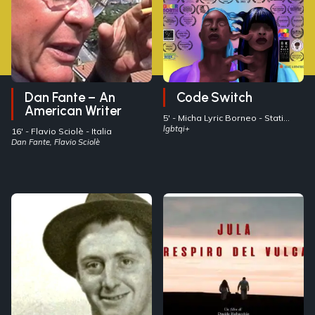
Dan Fante – An
Code Switch
American Writer
5' -
Micha Lyric Borneo
- Stati
Uniti
lgbtqi+
16' -
Flavio Sciolè
- Italia
Dan Fante, Flavio Sciolè