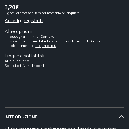
3,20€
3 giorni di accesso al film dal momento dell'acquisto.
Accedi
o
registrati
Altre opzioni
In rassegna ·
I film di Camera
In rassegna ·
Torino Film Festival - la selezione di Streeen
In abbonamento ·
scopri di più
Lingue e sottotitoli
Audio: Italiano
Sottotitoli: Non disponibili
INTRODUZIONE
"Il documentario è sviluppato con il modo di guardare