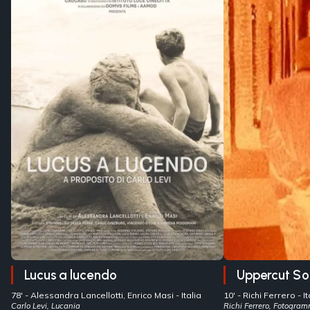
Lucus a lucendo
Uppercut S
78' -
Alessandra Lancellotti, Enrico Masi
- Italia
10' -
Richi Ferrero
- 
Carlo Levi, Lucania
Richi Ferrero, Fotogramm