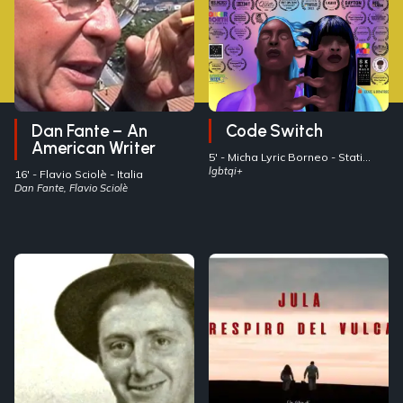
Dan Fante – An
Code Switch
American Writer
5' -
Micha Lyric Borneo
- Stati
Uniti
lgbtqi+
16' -
Flavio Sciolè
- Italia
Dan Fante, Flavio Sciolè