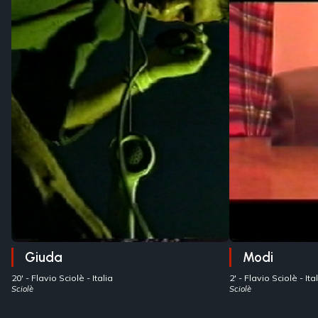
Giuda
Modi
20' -
Flavio Sciolè
- Italia
2' -
Flavio Sciolè
- It
Sciolè
Sciolè