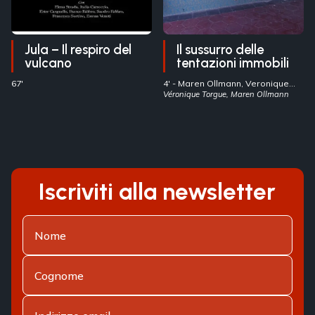
Jula – Il respiro del
Il sussurro delle
vulcano
tentazioni immobili
67'
4' -
Maren Ollmann, Veronique
Torgue
Véronique Torgue, Maren Ollmann
- Italia
Iscriviti alla newsletter