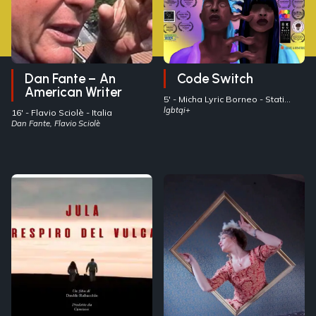
Dan Fante – An
Code Switch
American Writer
5' -
Micha Lyric Borneo
- Stati
Uniti
lgbtqi+
16' -
Flavio Sciolè
- Italia
Dan Fante, Flavio Sciolè