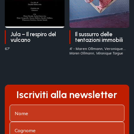
Jula – Il respiro del
Il sussurro delle
vulcano
tentazioni immobili
67'
4' -
Maren Ollmann, Veronique
Torgue
Maren Ollmann, Véronique Torgue
- Italia
Iscriviti alla newsletter