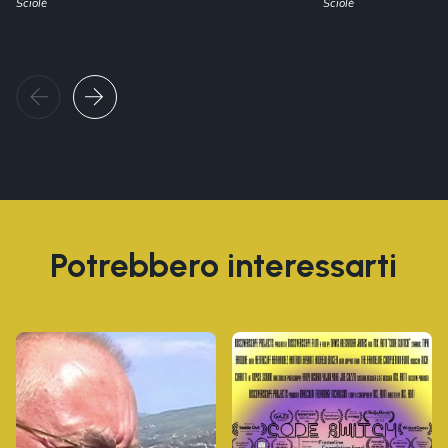
Sciolè
Sciolè
Potrebbero interessarti