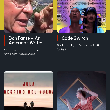
Dan Fante – An
Code Switch
American Writer
5' -
Micha Lyric Borneo
- Stati
Uniti
lgbtqi+
16' -
Flavio Sciolè
- Italia
Dan Fante, Flavio Sciolè