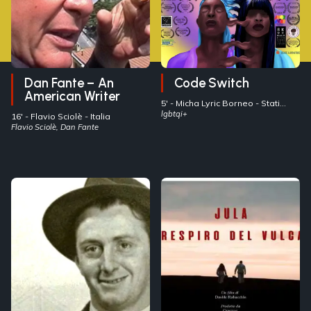
Dan Fante – An
Code Switch
American Writer
5' -
Micha Lyric Borneo
- Stati
Uniti
lgbtqi+
16' -
Flavio Sciolè
- Italia
Flavio Sciolè, Dan Fante