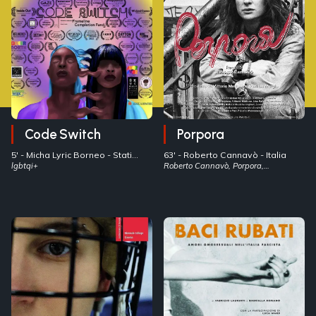
Code Switch
Porpora
5' -
Micha Lyric Borneo
- Stati
63' -
Roberto Cannavò
- Italia
Uniti
lgbtqi+
Roberto Cannavò, Porpora,
transizione