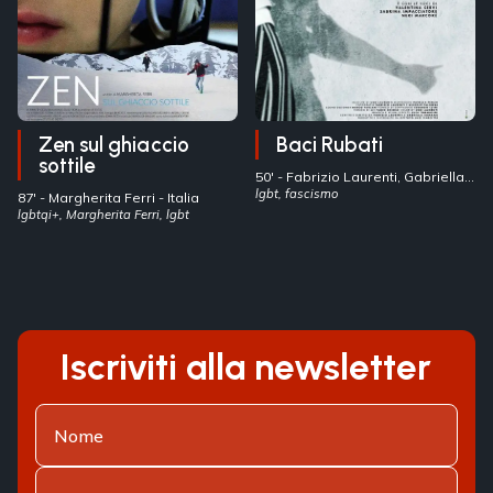
Zen sul ghiaccio
Baci Rubati
sottile
50' -
Fabrizio Laurenti, Gabriella
Romano
lgbt, fascismo
- Italia
87' -
Margherita Ferri
- Italia
lgbtqi+, Margherita Ferri, lgbt
Iscriviti alla newsletter