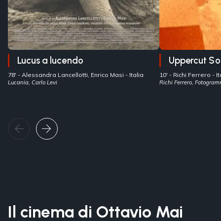
Lucus a lucendo
Uppercut S
78' -
Alessandra Lancellotti, Enrico Masi
- Italia
10' -
Richi Ferrero
- 
Lucania, Carlo Levi
Richi Ferrero, Fotogramm
Il cinema di Ottavio Mai