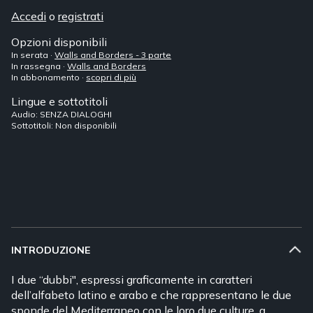
Accedi
o
registrati
Opzioni disponibili
In serata ·
Walls and Borders - 3 parte
In rassegna ·
Walls and Borders
In abbonamento ·
scopri di più
Lingue e sottotitoli
Audio: SENZA DIALOGHI
Sottotitoli: Non disponibili
INTRODUZIONE
I due “dubbi", espressi graficamente in caratteri
dell’alfabeto latino e arabo e che rappresentano le due
sponde del Mediterraneo con le loro due culture, a