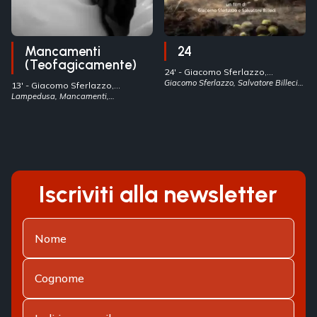
Mancamenti
24
(Teofagicamente)
24' -
Giacomo Sferlazzo,
Salvatore Billeci
Giacomo Sferlazzo, Salvatore Billeci,
- Italia
13' -
Giacomo Sferlazzo,
24
Salvatore Billeci
Lampedusa, Mancamenti,
- Italia
Teofagicamenti
Iscriviti alla newsletter