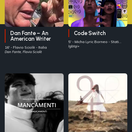
Dan Fante – An
Code Switch
American Writer
5' -
Micha Lyric Borneo
- Stati
Uniti
lgbtqi+
16' -
Flavio Sciolè
- Italia
Dan Fante, Flavio Sciolè