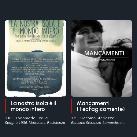
La nostra isola è il
Mancamenti
mondo intero
(Teofagicamente)
116' -
Todomodo
- Italia
13' -
Giacomo Sferlazzo,
Spagna 1936, Ventotene, Resistenza
Salvatore Billeci
Giacomo Sferlazzo, Lampedusa,
- Italia
Salvatore Billeci