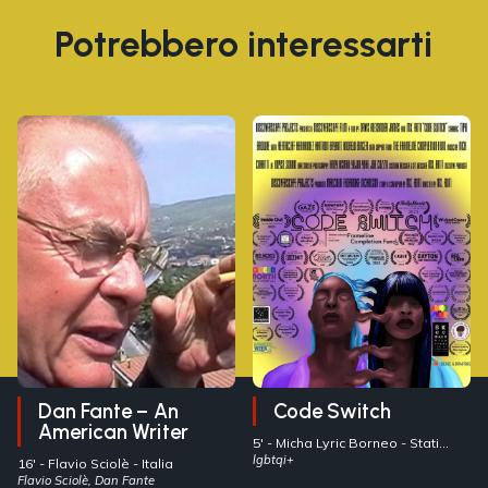
Potrebbero interessarti
Dan Fante – An
Code Switch
American Writer
5' -
Micha Lyric Borneo
- Stati
Uniti
lgbtqi+
16' -
Flavio Sciolè
- Italia
Flavio Sciolè, Dan Fante